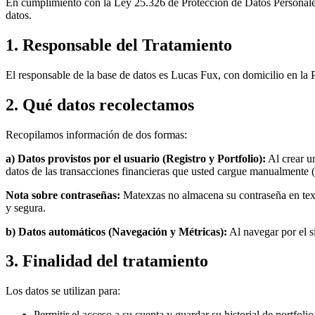
En cumplimiento con la Ley 25.326 de Protección de Datos Personales 
datos.
1. Responsable del Tratamiento
El responsable de la base de datos es Lucas Fux, con domicilio en la
2. Qué datos recolectamos
Recopilamos información de dos formas:
a) Datos provistos por el usuario (Registro y Portfolio):
Al crear un
datos de las transacciones financieras que usted cargue manualmente (
Nota sobre contraseñas:
Matexzas no almacena su contraseña en text
y segura.
b) Datos automáticos (Navegación y Métricas):
Al navegar por el si
3. Finalidad del tratamiento
Los datos se utilizan para:
Permitir el acceso a su cuenta y guardar su historial de portfolio