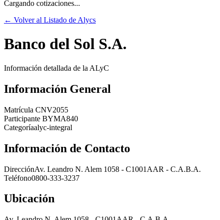
Cargando cotizaciones...
← Volver al Listado de Alycs
Banco del Sol S.A.
Información detallada de la ALyC
Información General
Matrícula CNV
2055
Participante BYMA
840
Categoría
alyc-integral
Información de Contacto
Dirección
Av. Leandro N. Alem 1058 - C1001AAR - C.A.B.A.
Teléfono
0800-333-3237
Ubicación
Av. Leandro N. Alem 1058 - C1001AAR - C.A.B.A.